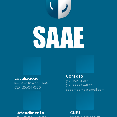
Contato
Localização
(37) 3525-1307
Rua A nº 10 – São João
(37) 99978-4877
CEP: 35604-000
saaemoema@gmail.com
Atendimento
CNPJ