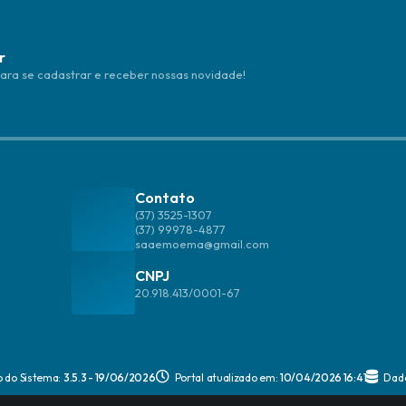
r
para se cadastrar e receber nossas novidade!
Contato
(37) 3525-1307
(37) 99978-4877
saaemoema@gmail.com
CNPJ
20.918.413/0001-67
o do Sistema:
3.5.3 - 19/06/2026
Portal atualizado em:
10/04/2026 16:41
Dad