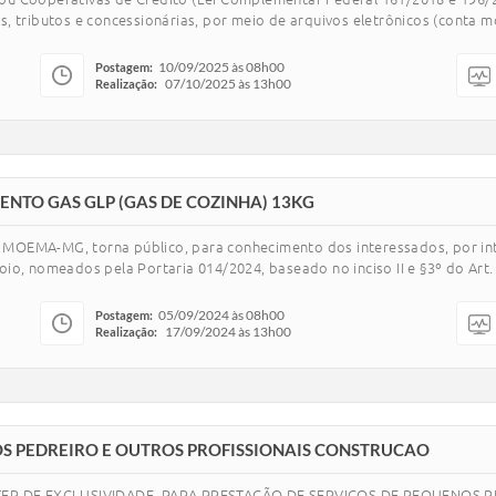
, tributos e concessionárias, por meio de arquivos eletrônicos (conta 
10/09/2025 às 08h00
Postagem:
07/10/2025 às 13h00
Realização:
MENTO GAS GLP (GAS DE COZINHA) 13KG
MA-MG, torna público, para conhecimento dos interessados, por int
o, nomeados pela Portaria 014/2024, baseado no inciso II e §3º do Art. 7
05/09/2024 às 08h00
Postagem:
17/09/2024 às 13h00
Realização:
OS PEDREIRO E OUTROS PROFISSIONAIS CONSTRUCAO
TER DE EXCLUSIVIDADE, PARA PRESTAÇÃO DE SERVIÇOS DE PEQUENOS