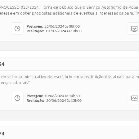
PROCESSO 025/2024 Torna-se público que o Serviço Autônomo de Águ
teresse em obter propostas adicionais de eventuais interessados para: “
25/06/2024 às 08h00
Postagem:
01/07/2024 às 13h00
Realização:
24
 do setor administrativo do escritório em substituição das atuais para 
oenças laborais”
10/06/2024 às 14h30
Postagem:
20/06/2024 às 13h00
Realização:
24